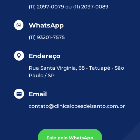
(11) 2097-0079
ou
(11) 2097-0089
WhatsApp

(11) 93201-7575
Endereço

Rua Santa Virgínia, 68 - Tatuapé - São
Paulo / SP
Email

contato@clinicalopesdelsanto.com.br
Fale pelo WhatsApp